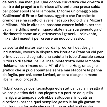
da terra una maniglia. Una doppia curvatura che diventa il
centro del progetto e fornisce all’utente una presa salda
per poter spostare la lampada. E’ forse un omaggio alla
'Callimaco' di Ettore Sottsass, oggetto che l’architetto
cremonese ha scelto di avere nel suo studio di via Mozart
a Milano. Ma le citazioni possono essere infinite, perché
Laviani è difficilmente inquadrabile nella sua genealogia di
riferimenti; come un dj attraversa i generi, li reinventa,
mixando i maestri per creare un nuovo classico.
La scelta del materiale ricorda i prodromi del design
industriale, ovvero la disputa tra Breuer e Stam su chi per
primo avesse disegnato una seduta in tubo d’acciaio senza
l’utilizzo di saldature. La linea ininterrotta della lampada
richiama i corrimano della M1 di Albini e Helg, un segno
grafico che si può appuntare senza mai staccare la penna
da foglio, per chi, come Laviani, ancora disegna a mano
libera i suoi progetti.
'Tobia' coniuga così tecnologia ed estetica; Laviani esalta il
valore plastico del tubo piegato e a partire da quella
maniglia la lampada potrebbe svilupparsi in qualsiasi
direzione, perché quel semplice gesto le ha già garantito
l’autonomia formale che ogni buon prodotto di design