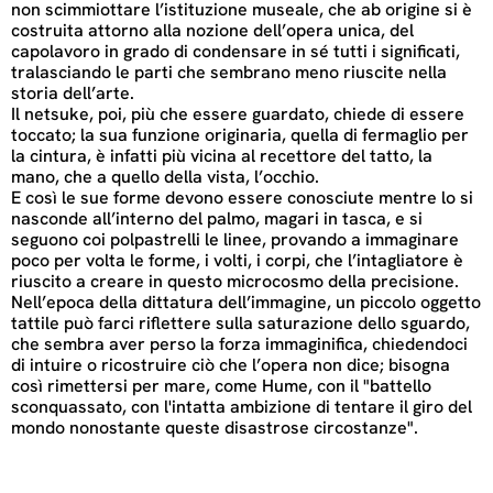
non scimmiottare l’istituzione museale, che ab origine si è
costruita attorno alla nozione dell’opera unica, del
capolavoro in grado di condensare in sé tutti i significati,
tralasciando le parti che sembrano meno riuscite nella
storia dell’arte.
Il netsuke, poi, più che essere guardato, chiede di essere
toccato; la sua funzione originaria, quella di fermaglio per
la cintura, è infatti più vicina al recettore del tatto, la
mano, che a quello della vista, l’occhio.
E così le sue forme devono essere conosciute mentre lo si
nasconde all’interno del palmo, magari in tasca, e si
seguono coi polpastrelli le linee, provando a immaginare
poco per volta le forme, i volti, i corpi, che l’intagliatore è
riuscito a creare in questo microcosmo della precisione.
Nell’epoca della dittatura dell’immagine, un piccolo oggetto
tattile può farci riflettere sulla saturazione dello sguardo,
che sembra aver perso la forza immaginifica, chiedendoci
di intuire o ricostruire ciò che l’opera non dice; bisogna
così rimettersi per mare, come Hume, con il "battello
sconquassato, con l'intatta ambizione di tentare il giro del
mondo nonostante queste disastrose circostanze".